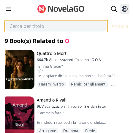
Annulla
9
Book(s) Related to
O
Quattro o Morti
664.7k
Visualizzazioni
·
In corso
·
G O A
"Emma Grace?"
"Sì."
"Mi dispiace dirti questo, ma non ce l'ha fatta." Il
dottore mi guarda con simpatia.
Harem inverso
Nemici per gli amanti
"Grazie." Dico con un respiro tremante.
Mio padre era morto, e l'uomo che l'aveva ucciso era
Romanzo Rosa
proprio accanto a me in questo momento. Ovviamente,
non potevo dirlo a nessuno perché sarei stata
Amanti o Rivali
considerata una complice per aver saputo cosa era
9k
Visualizzazioni
·
In corso
·
Ekridah Éster
successo e non aver fatto nulla. Avevo diciotto anni e
"Fammelo fare!"
rischiavo il carcere se la verità fosse venuta fuori.
Non molto tempo fa stavo cercando di finire l'ultimo
Erin sfidò, i suoi occhi brillavano di sfida.
anno di liceo e di lasciare questa città per sempre, ma
ora non ho idea di cosa farò. Ero quasi libera, e ora
Arrogante
Dramma
Erede
Lo sguardo di Braden si strinse mentre la guardava
sarei fortunata a sopravvivere un altro giorno senza