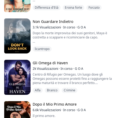
quando hanno deciso di trasferirsi per migliori
competere e sfidarsi a vicenda.
ad amanti.
"Tutti stanno parlando dell'hashtag che è diventato
opportunità di affari, hanno portato con sé tutti noi che
Cederanno alla loro passione, o la loro rivalità li terrà
Differenza d'Età
Eroina forte
Forzato
virale in meno di poche ore. Tuttavia, questa ragazza è
avevamo un debito.
separati?
diventata un mistero che tutti vogliono risolvere. Infatti,
abbiamo foto da diverse persone che hanno visto la
Ora siamo bloccati in questo posto da cui non
Amanti o Rivali?
ragazza di persona."
Non Guardare Indietro
possiamo mai andarcene, e nessuno di noi sa quando il
3.1k
Visualizzazioni
·
In corso
·
G O A
debito sarà saldato. Perché non ci sono regole nel
Lo schermo del telefono è piccolo, ma riesco a vedere
Wonderland.
Dopo la morte improvvisa dei suoi genitori, Maya è
diverse foto di me che lampeggiano sullo schermo.
costretta a scappare e ricominciare da capo.
Questo non può essere vero!
Quando però qualcuno viene ucciso fuori dal club,
scoppia l'inferno. Improvvisamente il nostro club è
Con la sola consapevolezza che l'uomo che aveva
Sai quell'attacco di panico che stavo cercando di
licantropo
sotto la lente d'ingrandimento e la polizia bussa alla
ucciso i suoi genitori era ancora sulle sue tracce, lascia
reprimere? Beh, sta tornando con una vendetta. Sento
porta. Quello che non sanno è che non troveranno
la città tutta umana in cui era cresciuta e inizia la sua
come se tutta l'aria fosse risucchiata fuori da me e il
risposte qui, nessuno conosce la verità su questo
nuova vita come studentessa universitaria nel Maine.
mio petto si stringe. La mia vista si offusca e mi rendo
posto. Questo significa che non ci sono testimoni con
Gli Omega di Haven
conto che sto cadendo proprio prima che tutto diventi
cui parlare e nessuna prova per aiutare il loro caso.
Senza amici o famiglia rimasti, cerca di mimetizzarsi al
buio.
2k
Visualizzazioni
·
In corso
·
G O A
meglio come umana, ma quando persone e cose
Questo non sembra scoraggiare il detective Rowan
Centro di Rifugio per Omegas. Un luogo dove gli
strane iniziano a succedere intorno a lei, presto scopre
"Rilassati, signorina Riley, questo è il signor Rhodes, un
King. Vede cose che non dovrebbe e la prima volta che
Omegas possono essere protetti fino a raggiungere la
che forse il destino l'ha portata qui.
donatore del nostro ospedale. Questa donna è la sua
mi ha guardato ho capito che non sarei riuscita a
piena maturità e trovare il branco perfetto.
fidanzata. Da qui in poi me ne occupo io." dice il dottore
nascondermi. C'è una scintilla tra noi che significa che
Riuscirà finalmente a scoprire la verità sulla morte dei
e si fa da parte per far uscire l'infermiera.
Alfa
Branco
Crimine
potrebbe essere lui a liberarmi finalmente. Ora devo
Beh, questo è quello che mi avevano promesso.
suoi genitori o cadrà solo più a fondo nella follia che è
solo convincerlo e fare in modo che i miei altri ragazzi
Quando ho perso i miei genitori a quattordici anni, sono
diventata la sua nuova vita?
La guardo scappare via prima di concentrarmi sul
non si uccidano a vicenda abbastanza a lungo da
stata mandata al Rifugio e mi è stato promesso il
dottore. È un uomo anziano con i capelli bianchi e un
permetterci di scappare.
mondo. Ma quando è arrivato il mio momento, il
Dopo il Mio Primo Amore
Un nuovo branco...
volto amichevole, ma mi dà strane sensazioni.
branco che avevo scelto mi ha drogata e venduta. Mi
6.6k
Visualizzazioni
·
In corso
·
G O A
Sarà un bel casino.
sono svegliata in una gabbia accanto a file di altri
Un compagno... più di un compagno?
Aspetta... ha appena detto fidanzata?
Il primo amore.
Omegas. Lì ho aspettato per due anni fino a quando